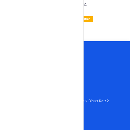
alanınızı aktif olarak kullanabilirsiniz.
Tagged:
Cpanel Üzerinden Subdomain Oluşturma
0388 606 03 67
destek@hostixo.com
Ömer Halisdemir Üniversitesi Teknopark Binası Kat: 2
No: 216 Niğde