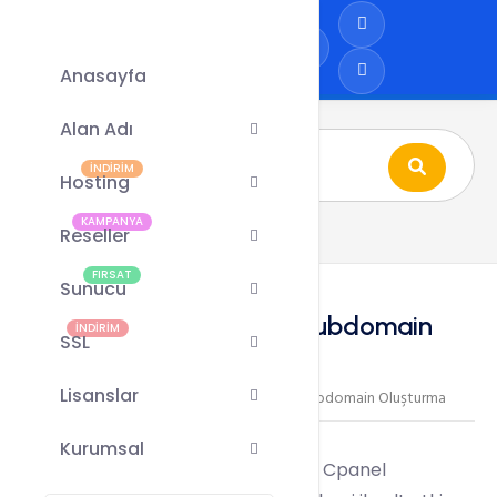
Anasayfa
Alan Adı
İNDİRİM
Hosting
KAMPANYA
Reseller
FIRSAT
Sunucu
Cpanel Üzerinden Subdomain
İNDİRİM
SSL
Oluşturma
Lisanslar
cPanel
Cpanel Üzerinden Subdomain Oluşturma
/
/
Kurumsal
Subdomain alt etki alanı demektir.
Cpanel