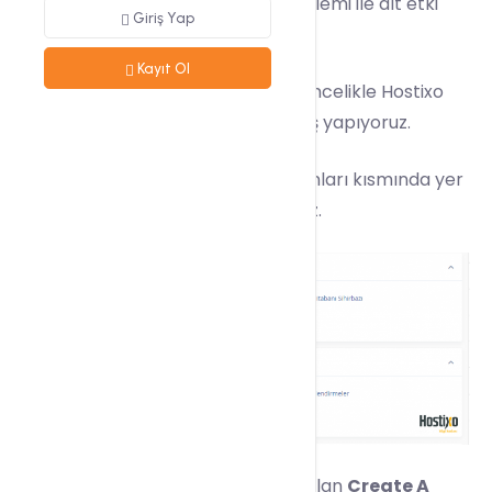
üzerinden subdomain oluşturma işlemi ile alt etki
Giriş Yap
alanı oluşturabilirsiniz.
Kayıt Ol
Subdomain oluşturma işlemi için öncelikle
Hostixo
kullanıcı panelimizde
cPanel
’e giriş yapıyoruz.
Ardından cPanel üzerinde Etki Alanları kısmında yer
alan
Etki Alanları
linkine tıklıyoruz.
Gelen ekranda sağ bölümde yer alan
Create A