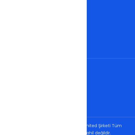
Softaculous Lisans
Ucuz SSL
Wildcard SSL
Sectigo SSL
Hakkımızda
Sözleşmeler
İletişim
Copyright ©
2023
Hostixo Bilişim Limited Şirketi Tüm
Hakları Saklıdır. Fiyatlara KDV dahil değildir.