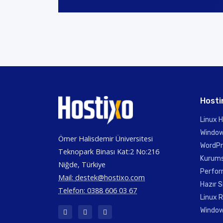
Hosti
Linux 
Window
Ömer Halisdemir Üniversitesi
WordPr
Teknopark Binası Kat:2 No:216
Kurums
Niğde, Türkiye
Perfor
Mail:
destek@hostixo.com
Hazır S
Telefon: 0388 606 03 67
Linux R
Window