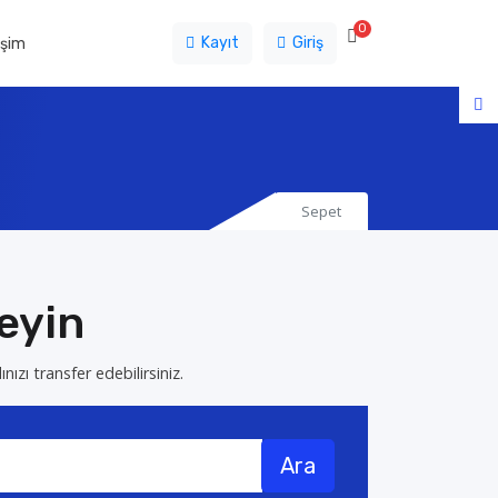
0
Sepet
Kayıt
Giriş
işim
Sepet
leyin
nızı transfer edebilirsiniz.
Ara